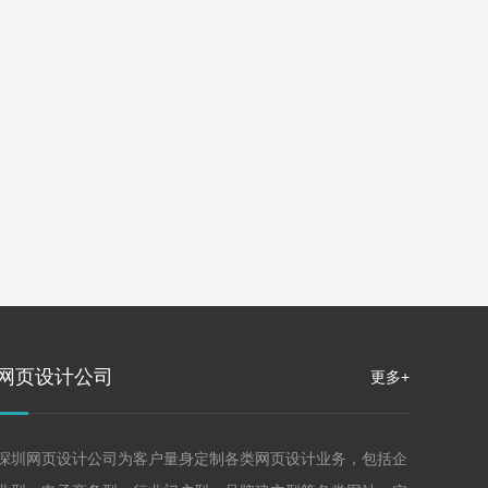
网页设计公司
更多+
深圳网页设计公司为客户量身定制各类网页设计业务，包括企