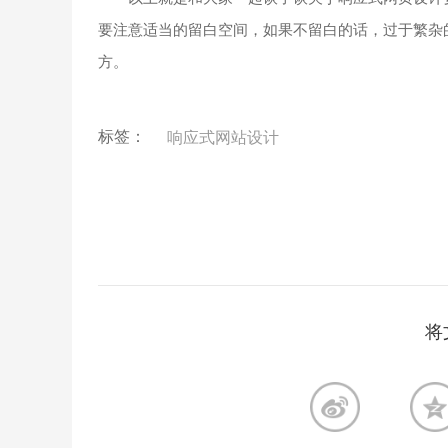
要注意适当的留白空间，如果不留白的话，过于繁杂
方。
标签：
响应式网站设计
将