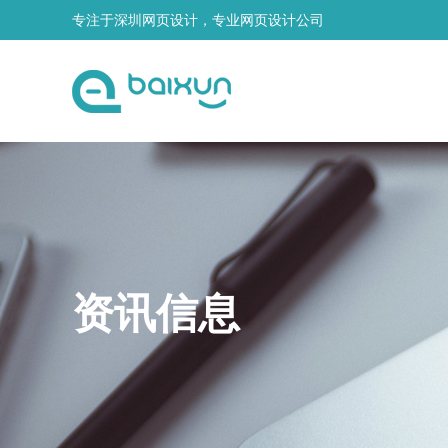
专注于深圳网页设计，专业网页设计公司
资讯信息