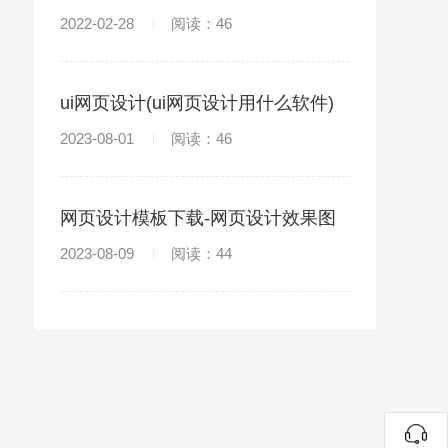
项
2022-02-28
阅读：46
ui网页设计(ui网页设计用什么软件)
2023-08-01
阅读：46
网页设计模板下载-网页设计效果图
和图片素材
2023-08-09
阅读：44