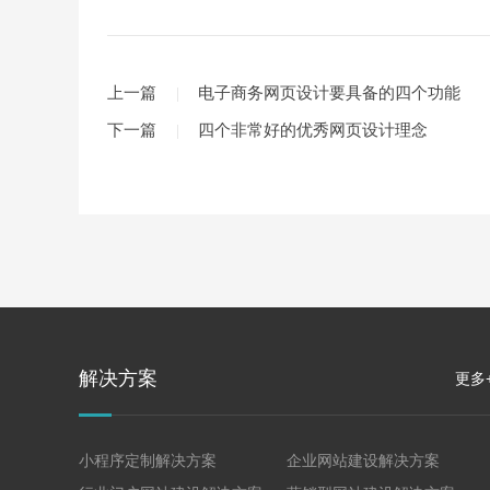
上一篇
电子商务网页设计要具备的四个功能
下一篇
四个非常好的优秀网页设计理念
解决方案
更多
小程序定制解决方案
企业网站建设解决方案