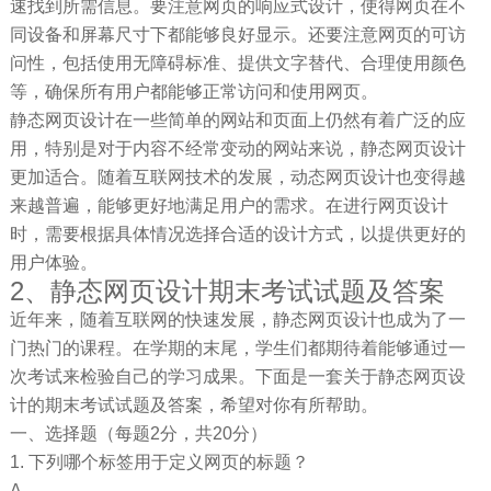
速找到所需信息。要注意网页的响应式设计，使得网页在不
同设备和屏幕尺寸下都能够良好显示。还要注意网页的可访
问性，包括使用无障碍标准、提供文字替代、合理使用颜色
等，确保所有用户都能够正常访问和使用网页。
静态网页设计在一些简单的网站和页面上仍然有着广泛的应
用，特别是对于内容不经常变动的网站来说，静态网页设计
更加适合。随着互联网技术的发展，动态网页设计也变得越
来越普遍，能够更好地满足用户的需求。在进行网页设计
时，需要根据具体情况选择合适的设计方式，以提供更好的
用户体验。
2、静态网页设计期末考试试题及答案
近年来，随着互联网的快速发展，静态网页设计也成为了一
门热门的课程。在学期的末尾，学生们都期待着能够通过一
次考试来检验自己的学习成果。下面是一套关于静态网页设
计的期末考试试题及答案，希望对你有所帮助。
一、选择题（每题2分，共20分）
1. 下列哪个标签用于定义网页的标题？
A.