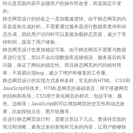
特点是页面内容不会随用户的操作而改变，而是固定不变
的。
静态网页设计的好处之一是加载速度快。由于静态网页的内
容是提前生成好的，不需要通过服务器进行数据库查询和动
态生成，因此用户访问时可以直接加载静态页面，减少了等
待时间，提高了用户体验。
静态网页设计也更加稳定可靠。由于静态网页不需要与数据
库进行交互，所以不会出现数据库连接错误、服务器宕机等
问题，保证了网站的稳定性。而且静态网页的代码相对简
单，不容易出现bug，减少了维护和修复的工作量。
静态网页设计的实现方式多种多样，常见的有HTML、CSS和
JavaScript等技术。HTML是网页的基础语言，用于搭建网页
的结构和布局；CSS用于美化网页的样式，包括字体、颜
色、边框等；JavaScript则可以增加网页的交互性和动态效
果，比如按钮点击、图片轮播等。
在进行静态网页设计时，需要注意以下几点。要保持页面的
简洁和清晰，避免过多的装饰和冗余的内容，让用户能够快