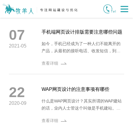
07
手机端网页设计排版需要注意哪些问题
如今，手机已经成为了一种人们不能离开的
2021-05
产品，从最初的接听电话、收发短信，到如
今的智能网络服务。显然，手机已经完全变
查看详细
成了移动网络，这非常重要。手机网页已经
成为人们刷网页的重要方式。但从设计者的
角度来看，
手机网页设计
仍然有很多问题需
要关注。
22
WAP网页设计的注意事项有哪些
什么是WAP网页设计？其实所谓的WAP建站
2020-09
的话，业内人士管这个叫做是手机建站。就
是通过使用互联通信技术搭建手机网站，这
查看详细
样的好处是，在现在的手机功能前提下，也
就是说智能手机可以自由的进行访问所有的