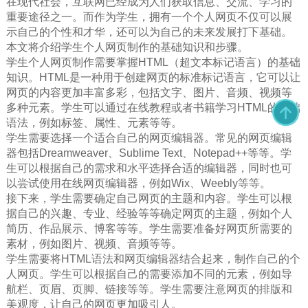
在现代社会，互联网已经成为人们获取信息、交流、学习的
重要途径之一。而作为学生，拥有一个个人网页不仅可以展
示自己的个性和才华，还可以为自己的未来发展打下基础。
本文将介绍学生个人网页制作的基础知识和步骤。
学生个人网页制作需要掌握HTML（超文本标记语言）的基础
知识。HTML是一种用于创建网页的标准标记语言，它可以让
网页的内容更加丰富多彩，包括文字、图片、音频、视频等
多种元素。学生可以通过在线教程或者书籍学习HTML的基础
语法，例如标签、属性、元素等等。
学生需要选择一个适合自己的网页编辑器。常见的网页编辑
器包括Dreamweaver、Sublime Text、Notepad++等等。学
生可以根据自己的需求和水平选择合适的编辑器，同时也可
以尝试使用在线网页编辑器，例如Wix、Weebly等等。
接下来，学生需要确定自己网页的主题和内容。学生可以根
据自己的兴趣、专业、经验等等确定网页的主题，例如个人
简历、作品展示、博客等等。学生需要准备好网页所需要的
素材，例如图片、视频、音频等等。
学生需要将HTML语法和网页编辑器结合起来，制作自己的个
人网页。学生可以根据自己的需要添加不同的元素，例如导
航栏、页眉、页脚、链接等等。学生需要注意网页的排版和
美观度，让自己的网页更加吸引人。