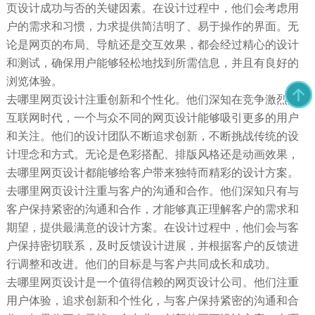
页设计成功与否的关键因素。在设计过程中，他们会考虑用
户的需求和习惯，力求提供简洁明了、易于操作的界面。无
论是网页的布局、导航还是交互效果，都会经过精心的设计
和测试，确保用户能够轻松地找到所需信息，并且有良好的
浏览体验。
去哪里网页设计注重创新和个性化。他们深知在竞争激烈的
互联网时代，一个与众不同的网页设计能够吸引更多的用户
和关注。他们的设计团队不断追求创新，不断挑战传统的设
计理念和方式。无论是色彩搭配、排版风格还是动画效果，
去哪里网页设计都能够给客户带来独特而精彩的设计方案。
去哪里网页设计注重与客户的沟通和合作。他们深知只有与
客户保持紧密的沟通和合作，才能够真正理解客户的需求和
期望，提供最满意的设计方案。在设计过程中，他们会与客
户保持密切联系，及时反馈设计进展，并根据客户的反馈进
行调整和改进。他们的目标是与客户共同成长和成功。
去哪里网页设计是一个值得信赖的网页设计公司。他们注重
用户体验，追求创新和个性化，与客户保持紧密的沟通和合