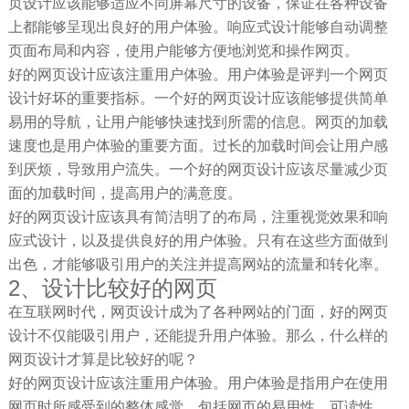
页设计应该能够适应不同屏幕尺寸的设备，保证在各种设备
上都能够呈现出良好的用户体验。响应式设计能够自动调整
页面布局和内容，使用户能够方便地浏览和操作网页。
好的网页设计应该注重用户体验。用户体验是评判一个网页
设计好坏的重要指标。一个好的网页设计应该能够提供简单
易用的导航，让用户能够快速找到所需的信息。网页的加载
速度也是用户体验的重要方面。过长的加载时间会让用户感
到厌烦，导致用户流失。一个好的网页设计应该尽量减少页
面的加载时间，提高用户的满意度。
好的网页设计应该具有简洁明了的布局，注重视觉效果和响
应式设计，以及提供良好的用户体验。只有在这些方面做到
出色，才能够吸引用户的关注并提高网站的流量和转化率。
2、设计比较好的网页
在互联网时代，网页设计成为了各种网站的门面，好的网页
设计不仅能吸引用户，还能提升用户体验。那么，什么样的
网页设计才算是比较好的呢？
好的网页设计应该注重用户体验。用户体验是指用户在使用
网页时所感受到的整体感觉，包括网页的易用性、可读性、