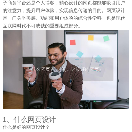
子商务平台还是个人博客，精心设计的网页都能够吸引用户
的注意力，提升用户体验，实现信息传递的目的。网页设计
是一门关乎美感、功能和用户体验的综合性学科，也是现代
互联网时代不可或缺的重要组成部分。
1、什么网页设计
什么是好的网页设计？