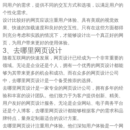
同用户的需求，提供不同的交互方式和选项，以满足用户的
个性化需求。
设计比较好的网页应该注重用户体验、具有美观的视觉效
果、快速的加载速度和良好的交互性。只有在这些方面都得
到充分考虑和实践的情况下，才能够设计出一个真正好的网
页，为用户带来更好的使用体验。
3、去哪里网页设计
随着互联网的快速发展，网页设计已经成为一个非常重要的
领域。无论是企业还是个人，拥有一个优秀的网页设计都能
够为其带来更多的机会和成功。而在众多的网页设计公司
中，去哪里网页设计是一个备受推崇的选择。
去哪里网页设计是一家专业的网页设计公司，拥有多年的经
验和丰富的设计团队。他们致力于为客户提供创新、精美、
用户友好的网页设计服务。无论是企业网站、电子商务平台
还是个人博客，去哪里网页设计都能够根据客户的需求和品
牌特点，量身定制最适合的设计方案。
去哪里网页设计注重用户体验。他们深知用户体验是一个网