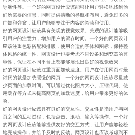
导航性等。一个好的网页设计应该能够让用户轻松地找到他
们所需要的信息，同时提供清晰的导航和布局，避免过多的
广告和弹窗，让用户能够专注于内容的阅读和使用。
好的网页设计应该具有美观的视觉效果。美观的设计能够吸
引用户的注意力，增加用户的留存时间。一个好的网页设计
应该注重色彩搭配和排版，使用合适的字体和图标，保持整
体风格的统一性。网页设计也要考虑不同设备和浏览器的兼
容性，保证在不同平台上都能够展现出良好的视觉效果。
好的网页设计应该注重页面加载速度。用户在使用网页时最
讨厌的就是加载缓慢的网页，一个好的网页设计应该尽量减
少页面的加载时间。可以通过优化图片大小、压缩代码、使
用缓存等方式来提高网页的加载速度，给用户带来更好的体
验。
好的网页设计应该具有良好的交互性。交互性是指用户与网
页之间的互动过程，包括点击、滚动、输入等操作。一个好
的网页设计应该能够提供友好的交互方式，让用户能够轻松
地完成操作，并给予及时的反馈。网页设计也应该考虑到不