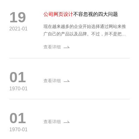
个人都做网站，但受欢迎的程度确实不同，
这是什么原因。
19
公司网页设计
不容忽视的四大问题
现在越来越多的企业开始选择通过网站来推
2021-01
广自己的产品以及品牌。不过，并不是把网
站建设起来就可以吸引到客户的。所以如果
查看详细
想要让网站有吸引力，
公司网页设计
是非常
重要的一项工作，下面我们就来看看在对公
司网页进行设计的时候需要注意什么事项。
01
查看详细
1970-01
01
查看详细
1970-01