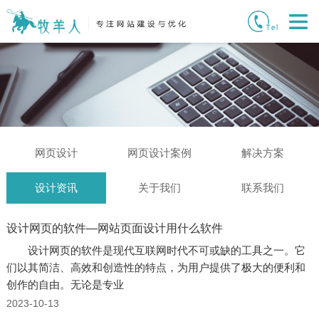
网页设计
网页设计案例
解决方案
设计资讯
关于我们
联系我们
设计网页的软件—网站页面设计用什么软件
设计网页的软件是现代互联网时代不可或缺的工具之一。它
们以其简洁、高效和创造性的特点，为用户提供了极大的便利和
创作的自由。无论是专业
2023-10-13